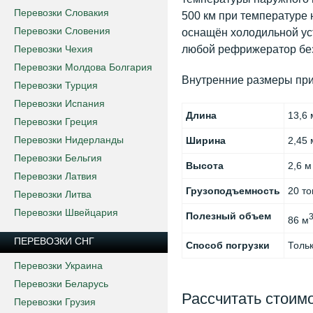
Перевозки Словакия
500 км при температуре 
Перевозки Словения
оснащён холодильной ус
Перевозки Чехия
любой рефрижератор без
Перевозки Молдова Болгария
Внутренние размеры пр
Перевозки Турция
Перевозки Испания
Длина
13,6 
Перевозки Греция
Перевозки Нидерланды
Ширина
2,45 
Перевозки Бельгия
Высота
2,6 м
Перевозки Латвия
Грузоподъемность
20 то
Перевозки Литва
Перевозки Швейцария
Полезный объем
86 м
ПЕРЕВОЗКИ СНГ
Способ погрузки
Толь
Перевозки Украина
Перевозки Беларусь
Рассчитать стоимо
Перевозки Грузия